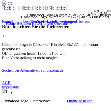
Chinafood Togo | Kirchfeld Str.127a | 40215 Düsseldorf
Chinafood Togo | Kirchfeld Str.127a | 40215 Düsseldorf
12:00 - 21:00 
12:00 - 21:00 Uhr
Chinafood Togo | Kirchfeld Str.127a | 40215 Düsseld
Chinafood Togo | Kirchfeld Str.127a | 40215 Düsseldorf
Home
Home
Online bestellen
Online bestellen
Speisekarte
Speisekarte
Bewertungen
Bewertungen
Über uns
Über uns
Home
Bestellen
Bewertungen
Über uns
Bitte beachten Sie die Lieferzeiten
X
Chinafood Togo in Düsseldorf Kirchfeld Str.127a: momentan
geschlossen
Öffnungszeiten heute: 12:00 - 21:00 Uhr
Eine Vorbestellung ist nicht möglich.
Suchen Sie Alternativen auf pizzeria.de
AGB
Impressum
Chinafood Togo
Lieferservice
Online bestellen